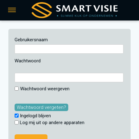
Sla
links
Navigatie
over
Spring
AANMELDEN
naar
Gebruikersnaam
de
inhoud
ONDERSTEUNING
Spring
Wachtwoord
naar
navigatie
BERICHTEN
Wachtwoord weergeven
OVER ONS
Wachtwoord vergeten?
Ingelogd blijven
Log mij uit op andere apparaten