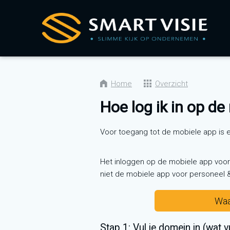
Sla
links
over
Spring
naar
de
inhoud
Home
Overzicht
Spring
Hoe log ik in op de
naar
navigatie
Voor toegang tot de mobiele app is
Het inloggen op de mobiele app voor
niet de mobiele app voor personeel & 
Waa
Stap 1: Vul je domein in (wat vu