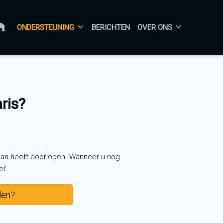
AANMELDEN
ONDERSTEUNING
BERICHTEN
OVER ONS
ris?
lan heeft doorlopen. Wanneer u nog
l:
den?